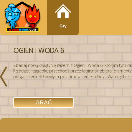
Gry
OGIEN I WODA 6
Zbadaj nową świątynię razem z Ogień i Woda 6, którym tym r
Rozwiązuj zagadki, przechodź przez labirynty, zbieraj diamenty,
przyjacielem. 30 nowych poziomów serii Fireboy i Watergirl cze
GRAĆ