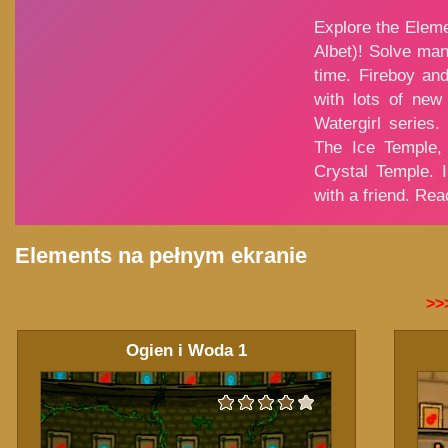
Elements na pełnym ekranie
>>
Ogien i Woda 1