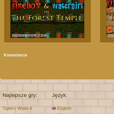
Komentarze
Najlepsze gry:
Język:
Ogien i Woda 4
English