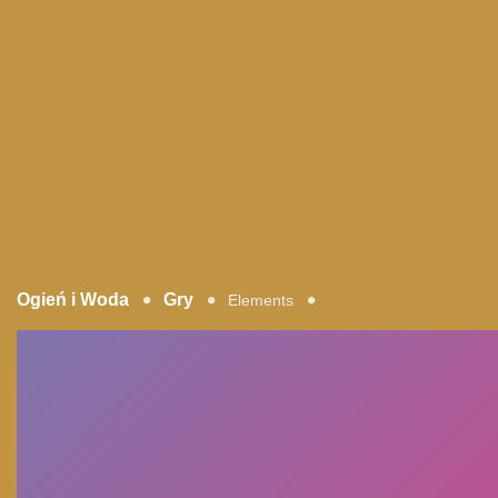
Ogień i Woda
Gry
Elements