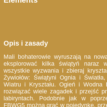
Opis i zasady
Mali bohaterowie wyruszają na now
eksplorować kilka świątyń naraz 
wszystkie wyzwania i zbieraj kryszt
Żywiołów: Świątyni Ognia i Światła,
Wiatru i Kryształu. Ogień i Wodna
rozwiązać wiele zagadek i przejść p
labiryntach. Podobnie jak w poprz
FBWG5 można grać w pojedynkę, prz