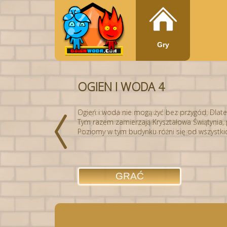
Gry
OGIEN I WODA 4
OGIEN I WODA 1
Ogień i woda nie mogą żyć bez przygód. Dlate
Przygody najlepsi przyjaciele - woda i ogień –
Tym razem zamierzają Kryształowa Świątynia, 
który kryje wiele zagadek i pułapek. Każdy pozi
Poziomy w tym budynku różni się od wszystkic
różnymi narciarskie, wahacze, biegunach i inn
GRAĆ
GRAĆ