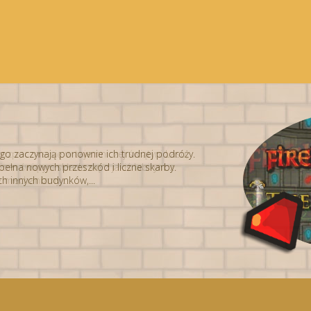
go zaczynają ponownie ich trudnej podróży.
 rozpocznie się w tajemniczej świątyni Lasu,
pełna nowych przeszkód i liczne skarby.
om świątyni składa się z jakiś labirynt z
h innych budynków,...
e mechanizmy,...