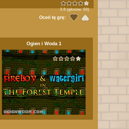
3.8
(głosów:
50
)
Oceń tę grę:
Ogien i Woda 1