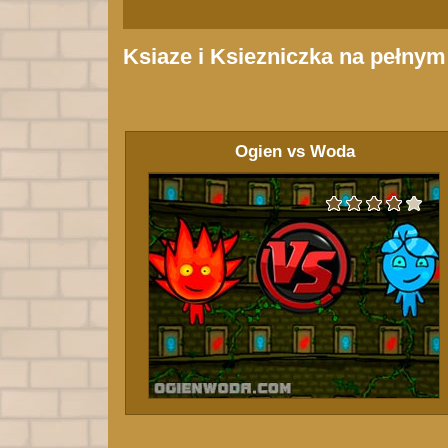
Ksiaze i Ksiezniczka na pełnym
Ogien vs Woda