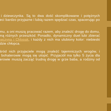
ec i dziewczynka. Są to dwa dość skomplikowane i potężnych
eci bardzo przyjazne i lubią razem spędzać czas, spacerując po
domu, a oni muszą pracować razem, aby znaleźć drogę do domu,
łną różnych przeszkód. Ponadto, dynamiczny duet lubi zbierać
ewczyna i Chlopak
, i każdy z nich ma ulubiony kolor: niebieski
dzie chłopca.
ród nich przyjaciele mogą znaleźć tajemniczych wrogów, i
 bohaterowie mogą się utopić. Przyjaciół ma tylko 5 życia dla
aterowie muszą zacząć trudną drogę w grze baba, a rodziny od