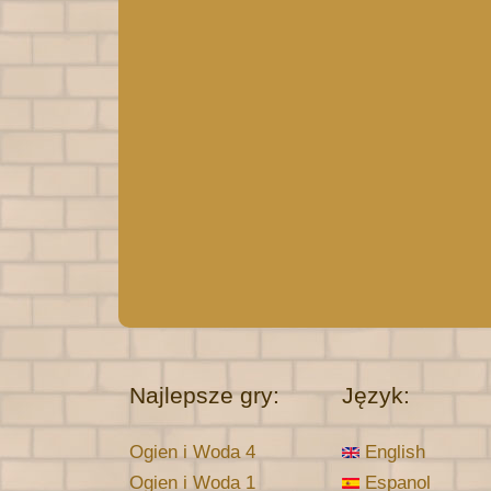
Najlepsze gry:
Język:
Ogien i Woda 4
English
Ogien i Woda 1
Espanol