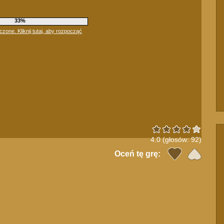
38%
one. Kliknij tutaj, aby rozpocząć
4.0
(głosów:
92
)
Oceń tę grę: