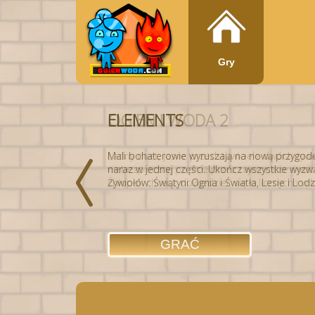
Gry
ELEMENTS
OGIEN I WODA 2
Mali bohaterowie wyruszają na nową przygodę,
Ładny duet, jasne przedstawiciele dwóch żywi
naraz w jednej części. Ukończ wszystkie wyzwa
niebezpieczną podróż przez tajemnicze światło
Żywiołów: Świątyni Ognia i Światła, Lesie i Lodzie
chłopak chcesz dowiedzieć się o licznych i wi
GRAĆ
GRAĆ