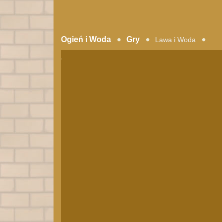
Ogień i Woda
Gry
Lawa i Woda