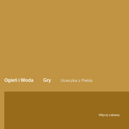
Ogień i Woda
Gry
Ucieczka z Piekla
Więcej zabawy